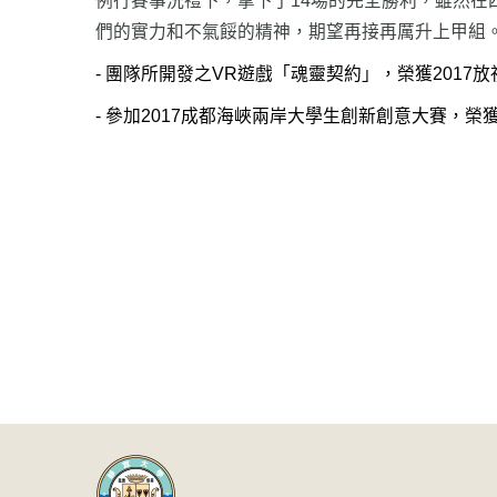
例行賽事洗禮下，拿下了14場的完全勝利，雖然在
們的實力和不氣餒的精神，期望再接再厲升上甲組
-
­ 團隊所開發之VR遊戲「魂靈契約」，榮獲2017
放
-
­ 參加2017成都海峽兩岸大學生創新創意大賽，榮