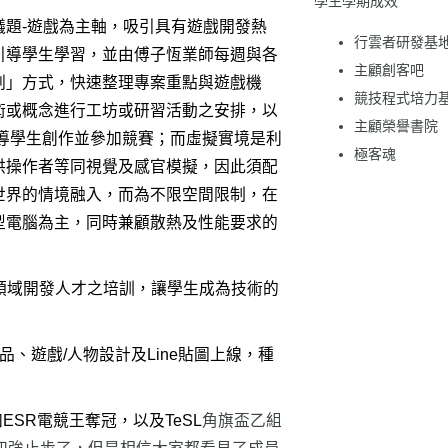
學生學期成效
題-遊戲為主軸，吸引具有遊戲開發熱
行雲者研發基
引導學生學習，並由傅子恆業師每週與各
主顧創客吧
劃」方式，快速整理專案重點與遊戲機
競技程式培力
術或概念進行工坊或研習活動之安排，以
主顧榮譽書院
導學生創作並參加競賽；而虛擬實境是利
極客魂
供操作者等同視覺及感官模擬，因此須配
世界的情境融入，而為不限空間限制，在
型電腦為主，同時兼顧散熱及性能要求的
領域開發人才之培訓，讓學生成為技術的
、遊戲/人物設計及Line
貼圖上線，種
加ESR
電競王奪冠，以及TeSL
角旗盃乙組