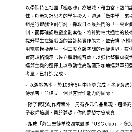
以學院特色社團「極客魂」為場域，藉由當下熱門議
忱、創新設計思考的學生投入，透過「做中學」來
組進行遊戲企劃研討，採取日本最熱門的「一頁企
制，而再確認遊戲企劃案後，將針對較共通性的技
提升學生在遊戲面的設計與實作能力，並安排TA
輔
用電腦模擬產生一個三度立體空間的虛擬世界，提
置高規格顯示卡佐立體環繞音效，以強化整體虛擬
運算主機的選擇上以移動性高階圖形加速運算筆記
考量，已打造完成。
-
­ 以遊戲為本，於106年5
月中招募完成，將培育跨
傳承者，並建立一個具有實作能力的團隊。
-
­­ 除了實務創作課程外，另有多元作品呈現，週邊商品
子教師培訓，勇於夢想，你的夢想才會成真
-
­ ­組成「靜宜聖徒羊校園電競隊 PUSG club」，參