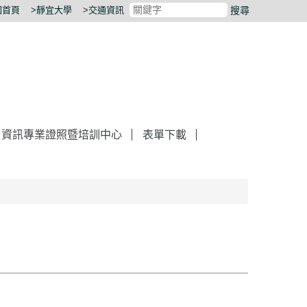
回首頁
>靜宜大學
>交通資訊
搜尋
資訊專業證照​暨培訓中心
表單下載