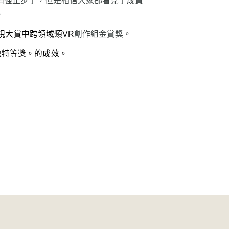
四強止步了，但是相信大家都看見了成員
。
視大賞中跨領域類VR
創作組金賞獎。
獲特等獎。
的成效。