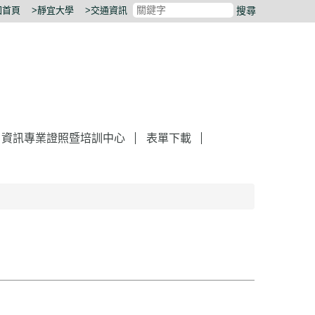
回首頁
>靜宜大學
>交通資訊
搜尋
資訊專業證照​暨培訓中心
表單下載