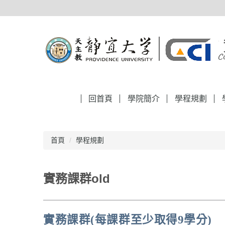
跳
到
主
要
內
容
區
回首頁
學院簡介
學程規劃
首頁
學程規劃
實務課群old
實務課群(每課群至少取得9學分)